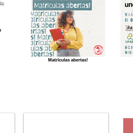
ito
e
Matrículas abertas!