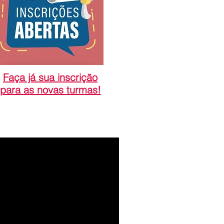
Faça já sua inscrição
para as novas turmas!