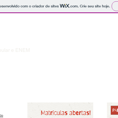
 desenvolvido com o criador de sites
.com
. Crie seu site hoje.
1
SINHO POPULAR VITO 
ibular e ENEM
 de